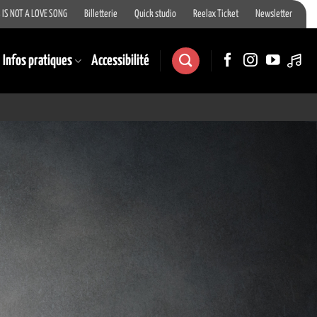
 IS NOT A LOVE SONG
Billetterie
Quick studio
Reelax Ticket
Newsletter
Infos pratiques
Accessibilité