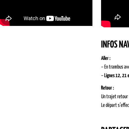
INFOS NA
Aller :
– En trambus ave
–
Lignes 12, 21 
Retour :
Un trajet retour
Le départ s’effe