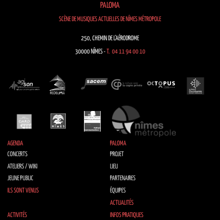
PALOMA
SCÈNE DE MUSIQUES ACTUELLES DE NÎMES MÉTROPOLE
250, CHEMIN DE L’AÉRODROME
30000 NÎMES -
T. 04 11 94 00 10
AGENDA
PALOMA
CONCERTS
PROJET
ATELIERS / WIKI
LIEU
JEUNE PUBLIC
PARTENAIRES
ILS SONT VENUS
ÉQUIPES
ACTUALITÉS
ACTIVITÉS
INFOS PRATIQUES