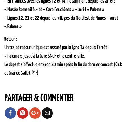
– En trambus avec les lignes
T2 et T4
, notamment depuis les arrêts
« Musée Romanité » et « Gare Feuchères » –
arrêt « Paloma »
–
Lignes 12, 21 et 22
depuis les villages du Nord Est de Nîmes –
arrêt
« Paloma »
Retour :
Un trajet retour unique est assuré par
la ligne T2
depuis l’arrêt
« Paloma » jusqu’à la Gare SNCF et le centre-ville.
Le départ s’effectue environ 20 min après la fin du dernier concert (Club
et Grande Salle). 
PARTAGER & COMMENTER