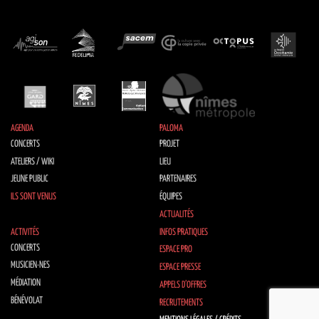
AGENDA
PALOMA
CONCERTS
PROJET
ATELIERS / WIKI
LIEU
JEUNE PUBLIC
PARTENAIRES
ILS SONT VENUS
ÉQUIPES
ACTUALITÉS
ACTIVITÉS
INFOS PRATIQUES
CONCERTS
ESPACE PRO
MUSICIEN·NES
ESPACE PRESSE
MÉDIATION
APPELS D’OFFRES
BÉNÉVOLAT
RECRUTEMENTS