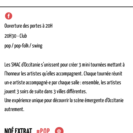
Ouverture des portes à 20H
20H30
-
Club
pop / pop-folk / swing
Les SMAC d’Occitanie s’unissent pour créer 3
mini
tournées
mettant
à
l’ho
nne
ur les artistes qu’elles accompagnent.
Chaque tournée réunit
un·
e
artiste
accompagné·
e
par chaqu
e salle
:
ensemble,
les artistes
jou
ent
3 soirs de suite dans 3 villes différentes
.
U
ne expérience unique p
our découvrir la scène émergente d’Occitanie
autrement.
POP
NOÉ EXTRAT