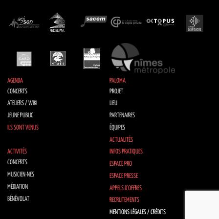
AGENDA
PALOMA
CONCERTS
PROJET
ATELIERS / WIKI
LIEU
JEUNE PUBLIC
PARTENAIRES
ILS SONT VENUS
ÉQUIPES
ACTUALITÉS
ACTIVITÉS
INFOS PRATIQUES
CONCERTS
ESPACE PRO
MUSICIEN·NES
ESPACE PRESSE
MÉDIATION
APPELS D’OFFRES
BÉNÉVOLAT
RECRUTEMENTS
MENTIONS LÉGALES / CRÉDITS