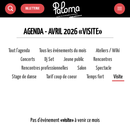
Passer
BILLETTERIE
au
contenu
AGENDA - AVRIL 2026 «VISITE»
Tout l'agenda
Tous les événements du mois
Ateliers / Wiki
Concerts
Dj Set
Jeune public
Rencontres
Rencontres professionnelles
Salon
Spectacle
Stage de danse
Tarif coup de coeur
Temps fort
Visite
Pas d'événement
«visite»
à venir ce mois