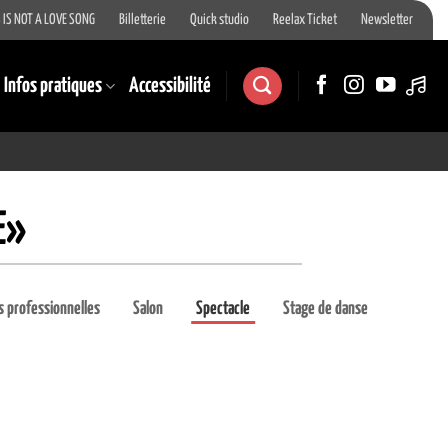
 IS NOT A LOVE SONG
Billetterie
Quick studio
Reelax Ticket
Newsletter
Infos pratiques
Accessibilité
E»
 professionnelles
Salon
Spectacle
Stage de danse