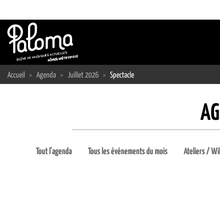
Passer
au
contenu
Accueil
>
Agenda
>
Juillet 2026
>
Spectacle
AG
Tout l'agenda
Tous les événements du mois
Ateliers / Wi