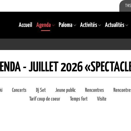
THIS
Accueil
Agenda
Paloma
Activités
Actualités
ENDA - JUILLET 2026 «SPECTACL
ki
Concerts
Dj Set
Jeune public
Rencontres
Rencontres
Tarif coup de coeur
Temps fort
Visite