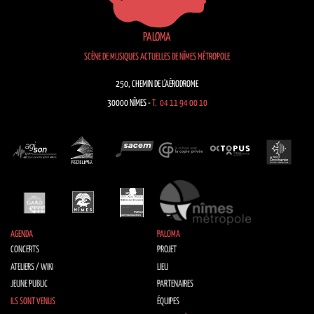
PALOMA
SCÈNE DE MUSIQUES ACTUELLES DE NÎMES MÉTROPOLE
250, CHEMIN DE L’AÉRODROME
30000 NÎMES -
T. 04 11 94 00 10
AGENDA
PALOMA
CONCERTS
PROJET
ATELIERS / WIKI
LIEU
JEUNE PUBLIC
PARTENAIRES
ILS SONT VENUS
ÉQUIPES