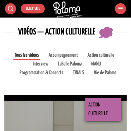
Passer
BILLETTERIE
au
contenu
VIDÉOS — ACTION CULTURELLE
Tous les vidéos
Accompagnement
Action culturelle
Interview
LaBelle Paloma
MANU
Programmation & Concerts
TINALS
Vie de Paloma
ACTION
CULTURELLE