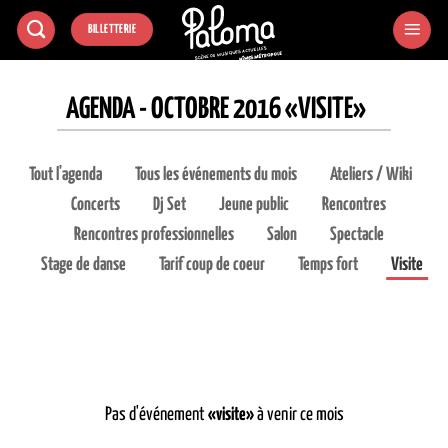
Passer
BILLETTERIE
au
contenu
AGENDA - OCTOBRE 2016 «VISITE»
Tout l'agenda
Tous les événements du mois
Ateliers / Wiki
Concerts
Dj Set
Jeune public
Rencontres
Rencontres professionnelles
Salon
Spectacle
Stage de danse
Tarif coup de coeur
Temps fort
Visite
Pas d'événement
«visite»
à venir ce mois