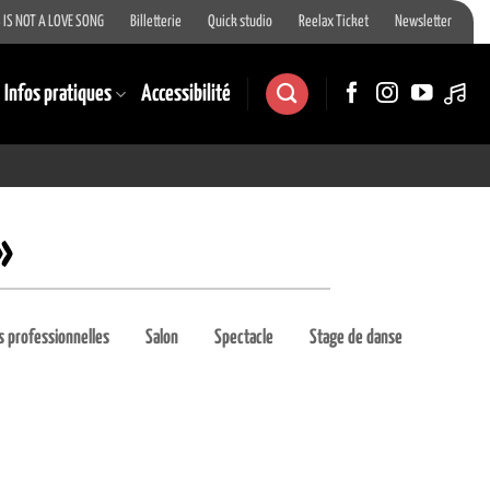
 IS NOT A LOVE SONG
Billetterie
Quick studio
Reelax Ticket
Newsletter
Infos pratiques
Accessibilité
»
 professionnelles
Salon
Spectacle
Stage de danse