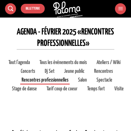
Passer
BILLETTERIE
au
contenu
AGENDA - FÉVRIER 2025 «RENCONTRES
PROFESSIONNELLES»
Tout l'agenda
Tous les événements du mois
Ateliers / Wiki
Concerts
Dj Set
Jeune public
Rencontres
Rencontres professionnelles
Salon
Spectacle
Stage de danse
Tarif coup de coeur
Temps fort
Visite