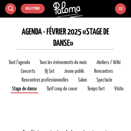
Passer
BILLETTERIE
au
contenu
AGENDA - FÉVRIER 2025 «STAGE DE
DANSE»
Tout l'agenda
Tous les événements du mois
Ateliers / Wiki
Concerts
Dj Set
Jeune public
Rencontres
Rencontres professionnelles
Salon
Spectacle
Stage de danse
Tarif coup de coeur
Temps fort
Visite