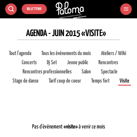
Passer
BILLETTERIE
au
contenu
AGENDA - JUIN 2015 «VISITE»
Tout l'agenda
Tous les événements du mois
Ateliers / Wiki
Concerts
Dj Set
Jeune public
Rencontres
Rencontres professionnelles
Salon
Spectacle
Stage de danse
Tarif coup de coeur
Temps fort
Visite
Pas d'événement
«visite»
à venir ce mois