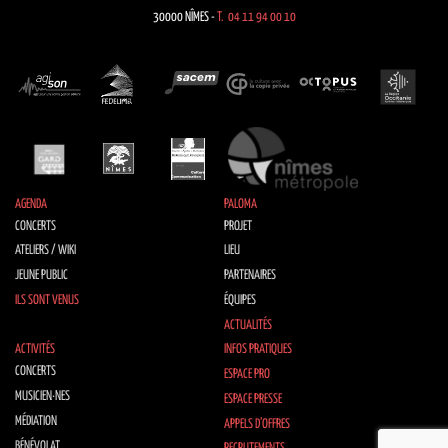
30000 NÎMES -
T. 04 11 94 00 10
AGENDA
PALOMA
CONCERTS
PROJET
ATELIERS / WIKI
LIEU
JEUNE PUBLIC
PARTENAIRES
ILS SONT VENUS
ÉQUIPES
ACTUALITÉS
ACTIVITÉS
INFOS PRATIQUES
CONCERTS
ESPACE PRO
MUSICIEN·NES
ESPACE PRESSE
MÉDIATION
APPELS D’OFFRES
BÉNÉVOLAT