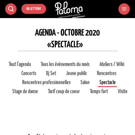
Passer
BILLETTERIE
au
contenu
AGENDA - OCTOBRE 2020
«SPECTACLE»
Tout l'agenda
Tous les événements du mois
Ateliers / Wiki
Concerts
Dj Set
Jeune public
Rencontres
Rencontres professionnelles
Salon
Spectacle
Stage de danse
Tarif coup de coeur
Temps fort
Visite